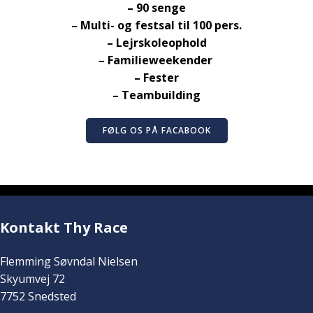
– 90 senge
– Multi- og festsal til 100 pers.
– Lejrskoleophold
– Familieweekender
– Fester
– Teambuilding
FØLG OS PÅ FACABOOK
Kontakt Thy Race
Flemming Søvndal Nielsen
Skyumvej 72
7752 Snedsted